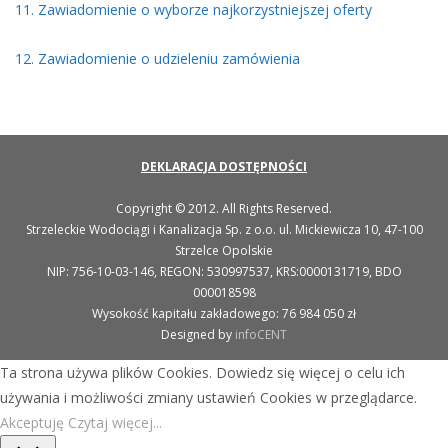
11. Zawiadomienie o wyborze najkorzystniejszej oferty
12. Zawiadomienie o udzieleniu zamówienia
DEKLARACJA DOSTĘPNOŚCI
Copyright © 2012. All Rights Reserved.
Strzeleckie Wodociągi i Kanalizacja Sp. z o.o. ul. Mickiewicza 10, 47-100
Strzelce Opolskie
NIP: 756-10-03-146, REGON: 530997537, KRS:0000131719, BDO
000018598
Wysokość kapitału zakładowego: 76 984 050 zł
Designed by
infoCENT
Ta strona używa plików Cookies. Dowiedz się więcej o celu ich
używania i możliwości zmiany ustawień Cookies w przeglądarce.
Akceptuję
Czytaj więcej...